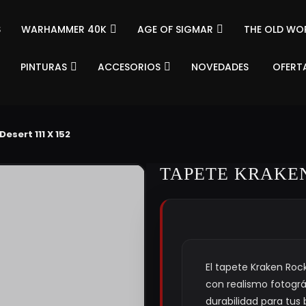
S
WARHAMMER 40K
AGE OF SIGMAR
THE OLD WO
PINTURAS
ACCESORIOS
NOVEDADES
OFERT
esert 111 X 152
TAPETE KRAKEN
El tapete Kraken Roc
con realismo fotográ
durabilidad para tus