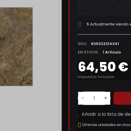
5
Actualmente viendo e
SKU:
635322124341
EN STOCK:
1 Artículo
64,50 €
Impuestos incluidos
-
+
Añadir a la lista de d
Últimas unidades en sto