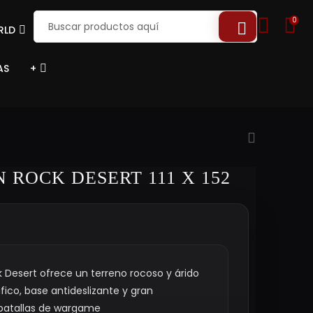
0
RLD
AS
+
 ROCK DESERT 111 X 152
k Desert ofrece un terreno rocoso y árido
fico, base antideslizante y gran
 batallas de wargame