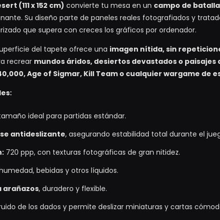
ert (111 x 152 cm)
convierte tu mesa en un
campo de batalla
onante. Su diseño parte de paneles reales fotografiados y trata
rizado que supera con creces los gráficos por ordenador.
superficie del tapete ofrece una
imagen nítida, sin repeticione
ra recrear
mundos áridos, desiertos devastados o paisajes 
000, Age of Sigmar, Kill Team o cualquier wargame de e
les:
, tamaño ideal para partidas estándar.
se antideslizante
, asegurando estabilidad total durante el jue
n:
720 ppp, con texturas fotográficas de gran nitidez.
 humedad, bebidas y otros líquidos.
a arañazos
, duradero y flexible.
ruido de los dados y permite deslizar miniaturas y cartas cóm