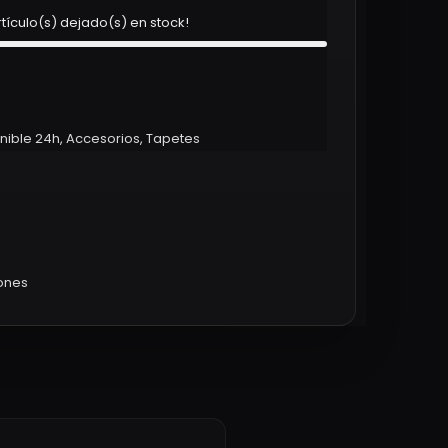
rtículo(s) dejado(s) en stock!
nible 24h
,
Accesorios
,
Tapetes
iones