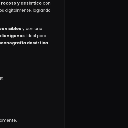
 rocoso y desértico
con
dos digitalmente, logrando
s visibles
y con una
alienígenas
. Ideal para
scenografía desértica
.
go.
odamente.