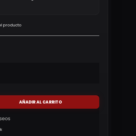
l producto
AÑADIR AL CARRITO
eseos
ck