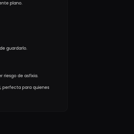
ente plano.
de guardarlo.
riesgo de asfixia.
l
, perfecta para quienes