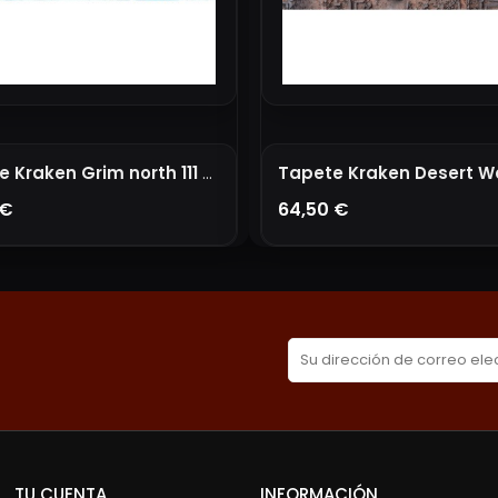
Tapete Kraken Grim north 111 X 76
 €
64,50 €
ÑADIR A LA CESTA
AÑADIR A LA CESTA
TU CUENTA
INFORMACIÓN