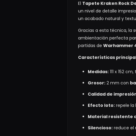
El
Tapete Kraken Rock Des
un nivel de detalle impresi
un acabado natural y textu
Gracias a esta técnica, la 
ambientación perfecta pa
partidas de
Warhammer 40,
Características principa
Medidas:
111 x 152 cm
Grosor:
2 mm con
ba
Calidad de impresió
Efecto loto:
repele la
Material resistente 
Silencioso:
reduce el 