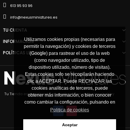
613 95 93 96
info@nexusminiatures.es
TU CUENTA
Utilizamos cookies propias (necesarias para
INFORMACIÓN
permitir la navegación) y cookies de terceros
POLÍTICAS LEGALES
(Google) para rastrear el uso de la web
(como navegador utilizado, tipo de
dispositivo utilizado, número de visitas).
Estas cookies solo se recopilarán haciendo
clic a ACEPTAR. Puede RECHAZAR las
cookies analíticas de terceros, puede
Tu Tienda especializada en warhammer, pinturas y hobby
obtener más información, o bien conocer
como cambiar la configuración, pulsando en
Politica de cookies
Aceptar