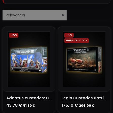
-15%
-15%
FUERA DE STOCK
Adeptus custodes: Custodian Wardens
Legio Custodes Battle Group
43,78 €
175,10 €
51,50 €
206,00 €