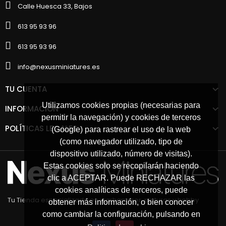
Calle Huesca 33, Bajos
613 95 93 96
613 95 93 96
info@nexusminiatures.es
TU CUENTA
Utilizamos cookies propias (necesarias para
INFORMACIÓN
permitir la navegación) y cookies de terceros
POLÍTICAS LEGALES
(Google) para rastrear el uso de la web
(como navegador utilizado, tipo de
dispositivo utilizado, número de visitas).
Estas cookies solo se recopilarán haciendo
clic a ACEPTAR. Puede RECHAZAR las
cookies analíticas de terceros, puede
Tu Tienda especializada en warhammer, pinturas y hobby
obtener más información, o bien conocer
como cambiar la configuración, pulsando en