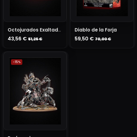
Diablo de la Forja
Octojurados Exaltados
43,56 €
59,50 €
51,25 €
70,00 €
AGOTADO
AÑADIR A LA CESTA
-15%