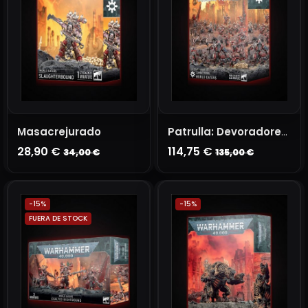
Masacrejurado
Patrulla: Devoradores de Mundos
28,90 €
114,75 €
34,00 €
135,00 €
AGOTADO
AÑADIR A LA CESTA
-15%
-15%
FUERA DE STOCK