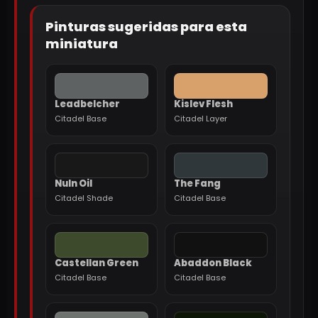
Pinturas sugeridas para esta
miniatura
Leadbelcher
Kislev Flesh
Citadel Base
Citadel Layer
Nuln Oil
The Fang
Citadel Shade
Citadel Base
Castellan Green
Abaddon Black
Citadel Base
Citadel Base