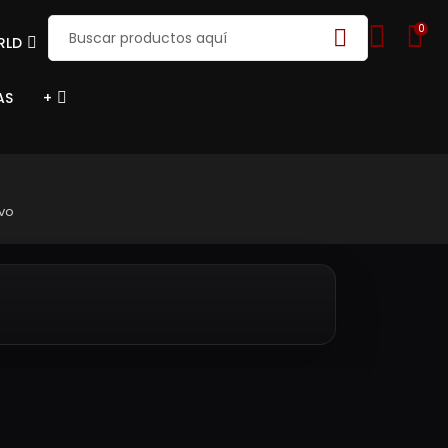
0
RLD
AS
+
vo