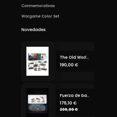
Conmemorativas
Wargame Color Set
Novedades
The Old World – Fantasy Battles In the World of Legend Core Set (Inglés)
190,00 €
Fuerza de batalla: Enjambre Tiránido
175,10 €
206,00 €