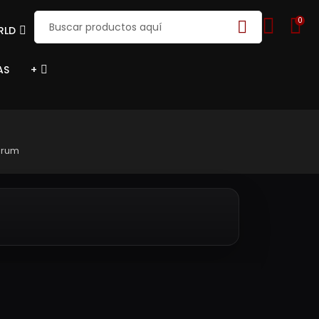
0
RLD
AS
+
orum