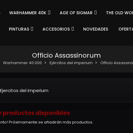
S
WARHAMMER 40K
AGE OF SIGMAR
THE OLD WO
PINTURAS
ACCESORIOS
NOVEDADES
OFERT
Officio Assassinorum
Warhammer 40.000
Ejércitos del imperium
Officio Assassin
Ejercitos del imperium
 productos disponibles
tento! Próximamente se añadirán más productos.