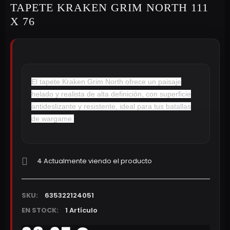
TAPETE KRAKEN GRIM NORTH 111
X 76
El tapete Kraken Grim North ofrece un paisaje
helado y realista de alta definición, con superficie
antideslizante y resistente, ideal para tus batallas
de wargame.
4
Actualmente viendo el producto
SKU:
635322124051
EN STOCK:
1 Artículo