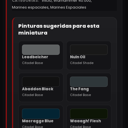
CATEGORÍAS:
Inicio
,
Warhammer 40.000
,
Marines espaciales
,
Marines Espaciales
Pinturas sugeridas para esta
miniatura
Leadbelcher
Nuln Oil
Citadel Base
Citadel Shade
Abaddon Black
The Fang
Citadel Base
Citadel Base
Macragge Blue
Waaagh! Flesh
Citadel Base
Citadel Base