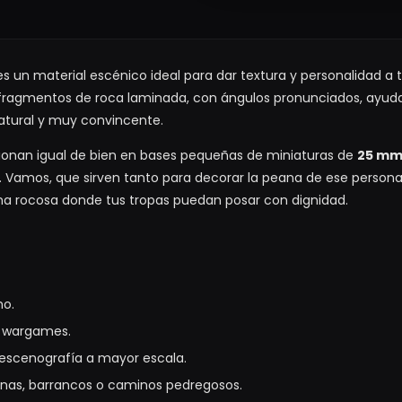
s un material escénico ideal para dar textura y personalidad a 
fragmentos de roca laminada, con ángulos pronunciados, ayudan
tural y muy convincente.
cionan igual de bien en bases pequeñas de miniaturas de
25 m
 Vamos, que sirven tanto para decorar la peana de ese persona
 rocosa donde tus tropas puedan posar con dignidad.
mo.
a wargames.
 escenografía a mayor escala.
nas, barrancos o caminos pedregosos.