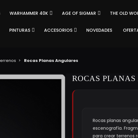
S
WARHAMMER 40K
AGE OF SIGMAR
THE OLD WO
PINTURAS
ACCESORIOS
NOVEDADES
OFERT
Terrenos
Rocas Planas Angulares
ROCAS PLANAS
Rocas planas angula
escenografía. Frag
para crear terrenos r