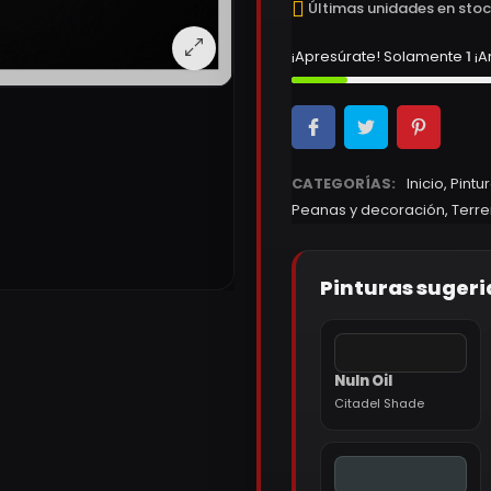
Últimas unidades en sto
¡Apresúrate! Solamente
1
¡A
CATEGORÍAS:
Inicio
,
Pintu
Peanas y decoración
,
Terr
Pinturas sugeri
Nuln Oil
Citadel Shade