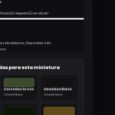
ck
rtículo(s) dejado(s) en stock!
ra y Modelismo
,
Disponible 24h
,
enos
das para esta miniatura
Castellan Green
Abaddon Black
Citadel Base
Citadel Base