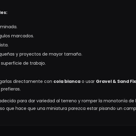
les:
aminada.
gulos marcados.
ista.
equeñas y proyectos de mayor tamaño.
a superficie de trabajo.
egarlas directamente con
cola blanca
o usar
Gravel & Sand Fi
prefieras.
cido para dar variedad al terreno y romper la monotonía de la
oso que hace que una miniatura parezca estar pisando un camp