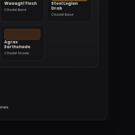
Waaagh! Flesh
Steel Legion
Drab
Citadel Base
Citadel Base
Agrax
Earthshade
Citadel Shade
iones