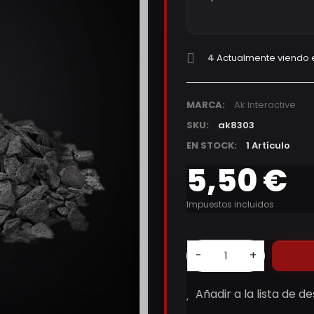
4
Actualmente viendo 
MARCA:
Ak Interactive
SKU:
ak8303
EN STOCK:
1 Artículo
5,50 €
Impuestos incluidos
-
+
Añadir a la lista de d