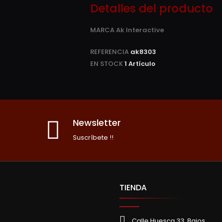
Detalles del producto
MARCA
Ak Interactive
REFERENCIA
ak8303
EN STOCK
1 Artículo
Newsletter
Suscríbete !!
TIENDA
Calle Huesca 33, Bajos