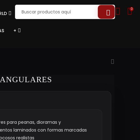
0
RLD
AS
+
 ANGULARES
res para peanas, dioramas y
mentos laminados con formas marcadas
ocosos realistas