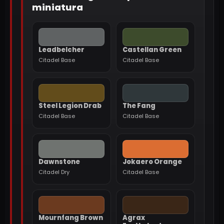
miniatura
Leadbelcher
Castellan Green
Citadel Base
Citadel Base
Steel Legion Drab
The Fang
Citadel Base
Citadel Base
Dawnstone
Jokaero Orange
Citadel Dry
Citadel Base
Mournfang Brown
Agrax