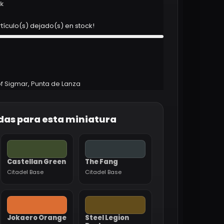
ck
rtículo(s) dejado(s) en stock!
f Sigmar
,
Punta de Lanza
das para esta miniatura
Castellan Green
The Fang
Citadel Base
Citadel Base
Jokaero Orange
Steel Legion