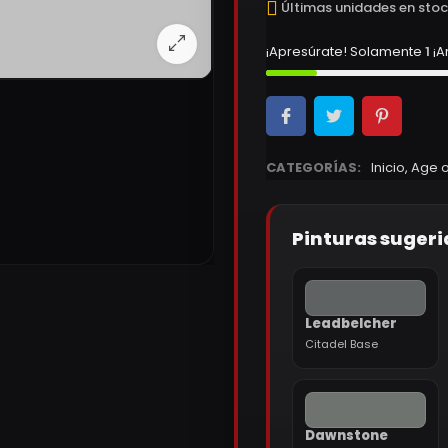
Últimas unidades en sto
¡Apresúrate! Solamente
1
¡A
CATEGORÍAS:
Inicio
,
Age o
Pinturas sugeri
Leadbelcher
Citadel Base
Dawnstone