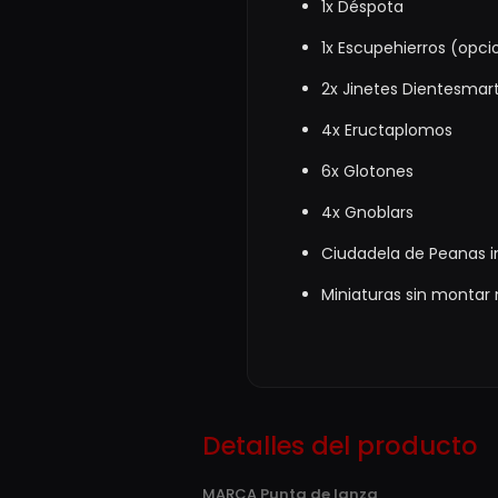
1x Déspota
1x Escupehierros (opc
2x Jinetes Dientesmart
4x Eructaplomos
6x Glotones
4x Gnoblars
Ciudadela de Peanas i
Miniaturas sin montar n
Detalles del producto
MARCA
Punta de lanza