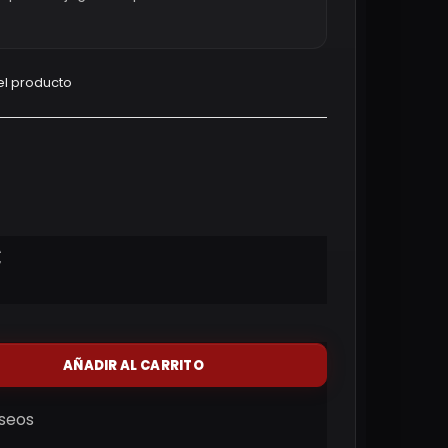
el producto
€
AÑADIR AL CARRITO
eseos