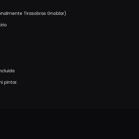
ionalmente Tirasobras Gnoblar)
irio
ncluida
i pintar.