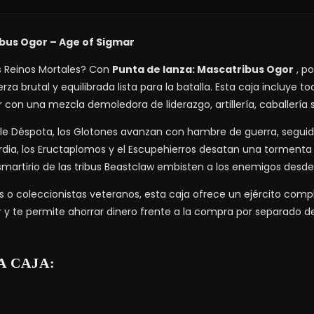
ibus Ogor – Age of Sigmar
os Reinos Mortales? Con
Punta de lanza: Mascatribus Ogor
, p
za brutal y equilibrada lista para la batalla. Esta caja incluye t
r con una mezcla demoledora de liderazgo, artillería, caballería s
 Déspota, los Glotones avanzan con hambre de guerra, seguido
rdia, los Eructaplomos y el Escupehierros desatan una tormenta
smartirio de las tribus Beastclaw embisten a los enemigos desde 
s o coleccionistas veteranos, esta caja ofrece un ejército com
 te permite ahorrar dinero frente a la compra por separado d
A CAJA: