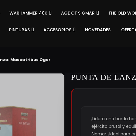
S
WARHAMMER 40K
AGE OF SIGMAR
THE OLD WO
PINTURAS
ACCESORIOS
NOVEDADES
OFERT
anza: Mascatribus Ogor
PUNTA DE LAN
¡Lidera una horda ha
ejército brutal y equi
Sigmar. ¡Ideal para e