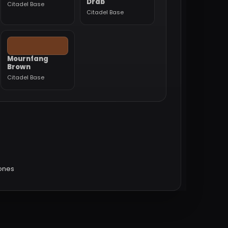
Drab
Citadel Base
Citadel Base
Mournfang
Brown
Citadel Base
iones