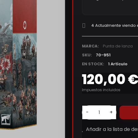
4
Actualmente viendo 
MARCA:
Punta de lanza
SKU:
70-951
EN STOCK:
1 Artículo
120,00 
Impuestos incluidos
-
+
Añadir a la lista de d