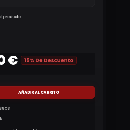
el producto
0 €
15% De Descuento
AÑADIR AL CARRITO
eseos
ck