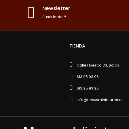
Newsletter
Suscríbete !!
TIENDA
Calle Huesca 33, Bajos
613 95 93 96
613 95 93 96
info@nexusminiatures.es