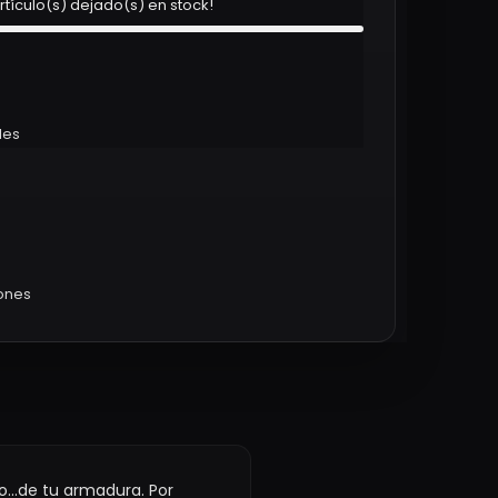
rtículo(s) dejado(s) en stock!
les
iones
...de tu armadura. Por