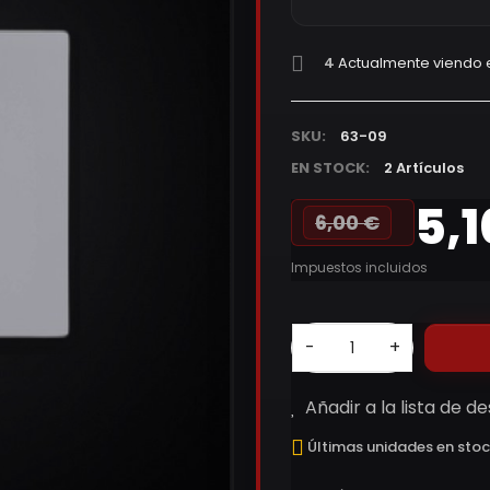
4
Actualmente viendo 
SKU:
63-09
EN STOCK:
2 Artículos
5,1
6,00 €
Impuestos incluidos
-
+
Añadir a la lista de d
Últimas unidades en sto