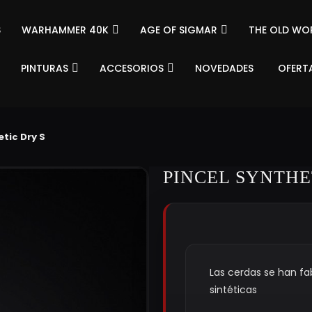
S
WARHAMMER 40K
AGE OF SIGMAR
THE OLD WO
PINTURAS
ACCESORIOS
NOVEDADES
OFERT
etic Dry S
PINCEL SYNTHE
Las cerdas se han fa
sintéticas