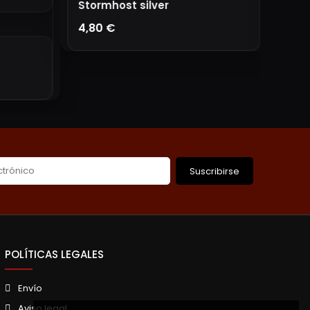
Macr
3,60 
Stormhost silver
A
4,80 €
AÑADIR A LA CESTA
Suscribirse
POLÍTICAS LEGALES
Envío
Aviso legal