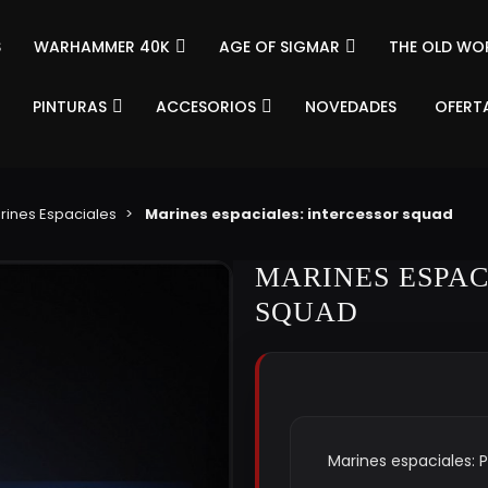
S
WARHAMMER 40K
AGE OF SIGMAR
THE OLD WO
PINTURAS
ACCESORIOS
NOVEDADES
OFERT
rines Espaciales
Marines espaciales: intercessor squad
MARINES ESPAC
SQUAD
Marines espaciales: P