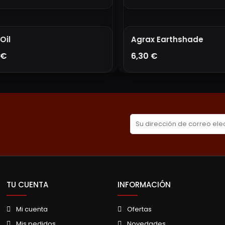
il
Agrax Earthshade
€
6,30 €
ÑADIR A LA CESTA
AÑADIR A LA CESTA
TU CUENTA
INFORMACIÓN
Mi cuenta
Ofertas
Mis pedidos
Novedades