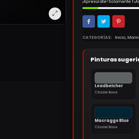
¡Apresúrate! Solamente
1
¡A
CATEGORÍAS:
Inicio
,
Marin
Pinturas sugeri
Leadbelcher
Citadel Base
Macragge Blue
Citadel Base