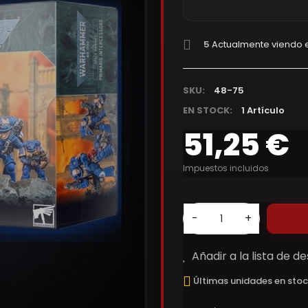
5
Actualmente viendo e
SKU:
48-75
EN STOCK:
1 Artículo
51,25 €
Impuestos incluidos
-
+
Añadir a la lista de d
Últimas unidades en sto