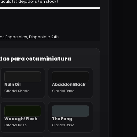
rtículo(s) dejado(s) en stock!
es Espaciales
,
Disponible 24h
das para esta miniatura
Nuln Oil
Abaddon Black
Citadel Shade
Citadel Base
Waaagh! Flesh
The Fang
Citadel Base
Citadel Base