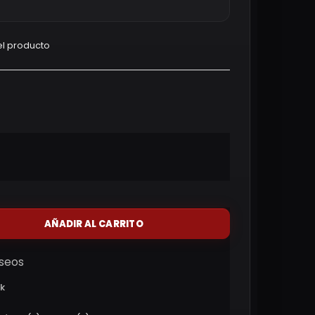
l producto
AÑADIR AL CARRITO
eseos
ck