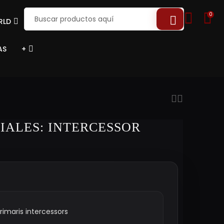
0
RLD
AS
+
IALES: INTERCESSOR
rimaris intercessors