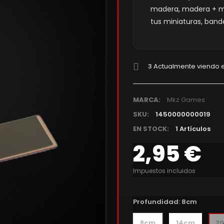
madera, madera + ma
tus miniaturas, band
3
Actualmente viendo e
MARCA:
Mkz Games
SKU:
1450000000019
EN STOCK:
1 Artículos
2,95 €
Impuestos incluidos
Profundidad:
8cm
8cm
14cm
2