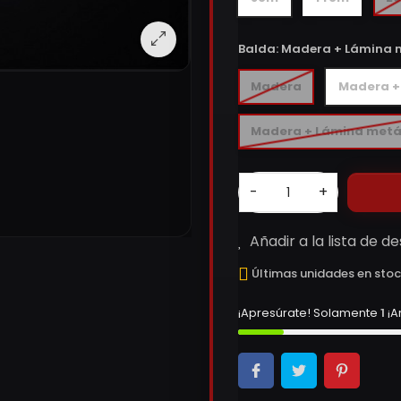
Balda:
Madera + Lámina 
Madera
Madera +
Madera + Lámina metá
-
+
Añadir a la lista de d
Últimas unidades en sto
¡Apresúrate! Solamente
1
¡A