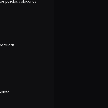
que puedas colocarlas
etálicas.
mpleto