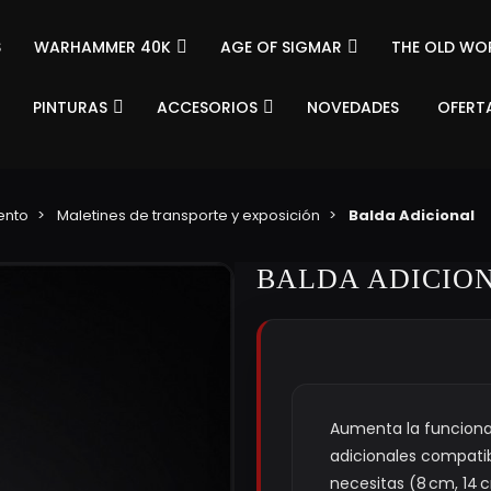
S
WARHAMMER 40K
AGE OF SIGMAR
THE OLD WO
PINTURAS
ACCESORIOS
NOVEDADES
OFERT
ento
Maletines de transporte y exposición
Balda Adicional
BALDA ADICIO
Aumenta la funciona
adicionales compatib
necesitas (8 cm, 14 c