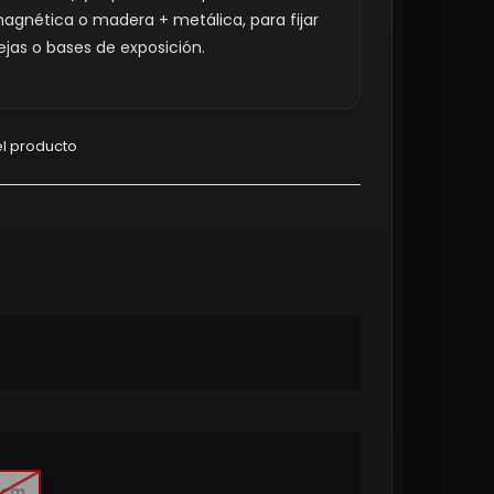
gnética o madera + metálica, para fijar
ejas o bases de exposición.
l producto
0cm