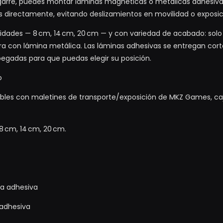
agarre, puedes montar láminas magnéticas o metálicas adhesiva
 directamente, evitando deslizamientos en movilidad o exposic
ndidades — 8 cm, 14 cm, 20 cm — y con variedad de acabado: so
 con lámina metálica. Las láminas adhesivas se entregan corta
egadas para que puedas elegir su posición.
o
les con maletines de transporte/exposición de MKZ Games, caj
8 cm, 14 cm, 20 cm.
a adhesiva
adhesiva