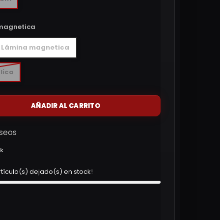
magnetica
 Lámina magnetica
lica
AÑADIR AL CARRITO
eseos
ck
rtículo(s) dejado(s) en stock!