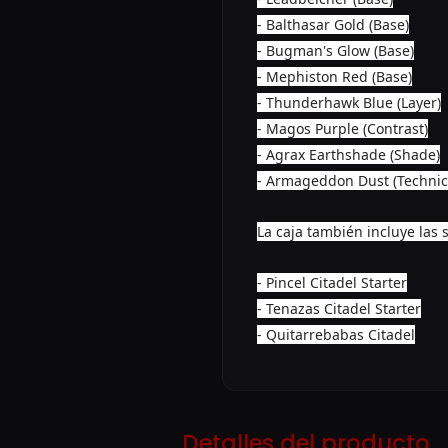
- Balthasar Gold (Base)
- Bugman's Glow (Base)
- Mephiston Red (Base)
- Thunderhawk Blue (Layer)
- Magos Purple (Contrast)
- Agrax Earthshade (Shade)
- Armageddon Dust (Technic
La caja también incluye las 
- Pincel Citadel Starter
- Tenazas Citadel Starter
- Quitarrebabas Citadel
Detalles del producto