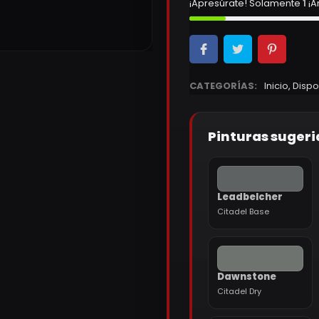
¡Apresúrate! Solamente
1
¡A
CATEGORÍAS:
Inicio
,
Dispo
Pinturas sugeri
Leadbelcher
Citadel Base
Dawnstone
Citadel Dry