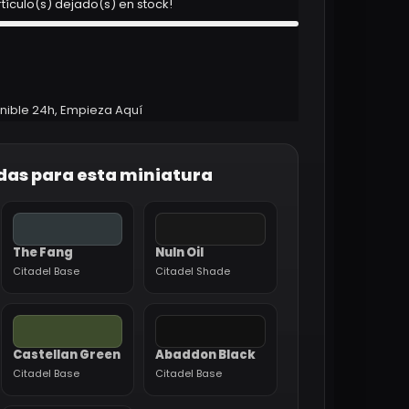
rtículo(s) dejado(s) en stock!
nible 24h
,
Empieza Aquí
das para esta miniatura
The Fang
Nuln Oil
Citadel Base
Citadel Shade
Castellan Green
Abaddon Black
Citadel Base
Citadel Base