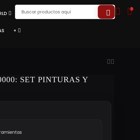
0
RLD
AS
+
00: SET PINTURAS Y
rramientas