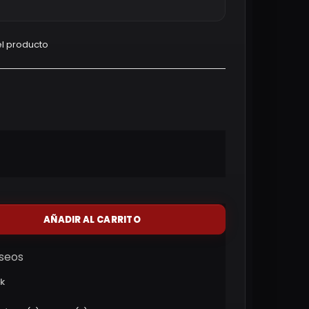
l producto
AÑADIR AL CARRITO
eseos
ck