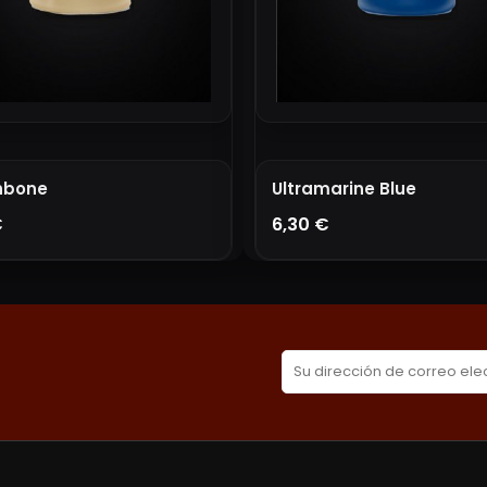
hbone
Ultramarine Blue
€
6,30 €
ÑADIR A LA CESTA
AÑADIR A LA CESTA