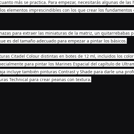
cuanto más se practica. Para empezar, necesitarás algunas de las
ye los elementos imprescindibles con los que crear los fundamentos
azas para extraer las miniaturas de la matriz, un quitarrebabas p
 que es del tamaño adecuado para empezar a pintar los básicos.
ras Citadel Colour distintas en botes de 12 ml, incluidos los color
ecialmente para pintar los Marines Espacial del capítulo de Ultram
caja incluye también pinturas Contrast y Shade para darle una prof
ras Technical para crear peanas con textura.