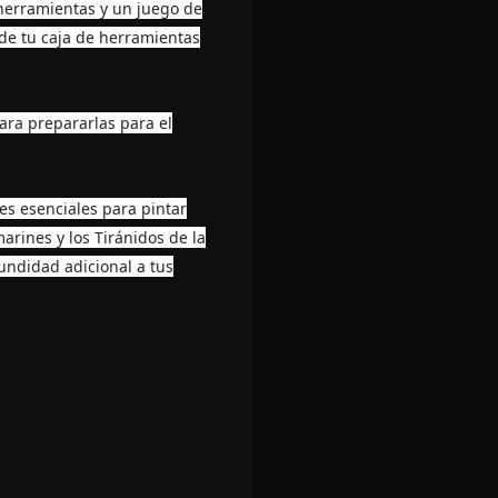
 herramientas y un juego de
 de tu caja de herramientas
ara prepararlas para el
es esenciales para pintar
arines y los Tiránidos de la
undidad adicional a tus