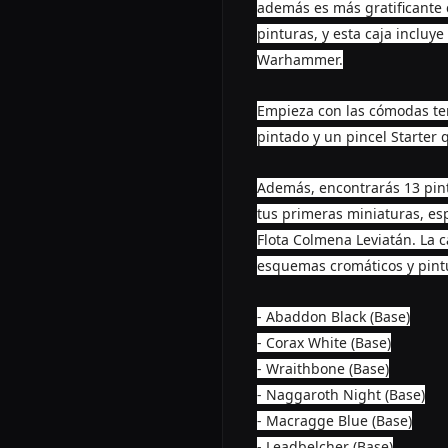
además es más gratificante 
pinturas, y esta caja inclu
Warhammer.
Empieza con las cómodas ten
pintado y un pincel Starter
Además, encontrarás 13 pintu
tus primeras miniaturas, esp
Flota Colmena Leviatán. La 
esquemas cromáticos y pintu
- Abaddon Black (Base)
- Corax White (Base)
- Wraithbone (Base)
- Naggaroth Night (Base)
- Macragge Blue (Base)
- Leadbelcher (Base)