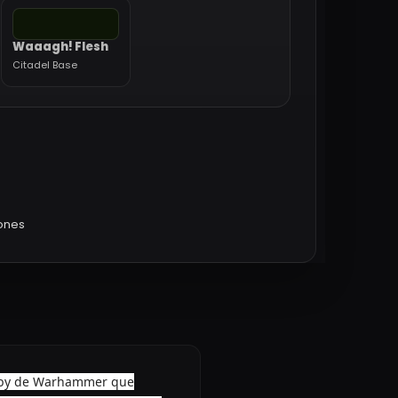
Waaagh! Flesh
Citadel Base
iones
hobby de Warhammer que