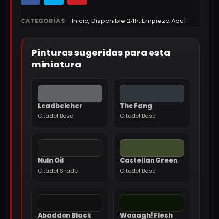
CATEGORÍAS:
Inicio
,
Disponible 24h
,
Empieza Aquí
Pinturas sugeridas para esta
miniatura
Leadbelcher
The Fang
Citadel Base
Citadel Base
Nuln Oil
Castellan Green
Citadel Shade
Citadel Base
Abaddon Black
Waaagh! Flesh