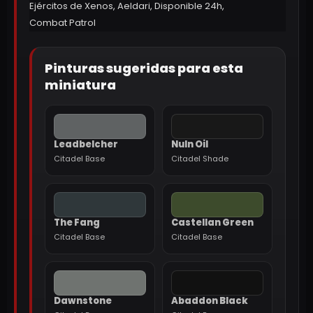
Ejércitos de Xenos
,
Aeldari
,
Disponible 24h
,
Combat Patrol
Pinturas sugeridas para esta
miniatura
Leadbelcher
Nuln Oil
Citadel Base
Citadel Shade
The Fang
Castellan Green
Citadel Base
Citadel Base
Dawnstone
Abaddon Black