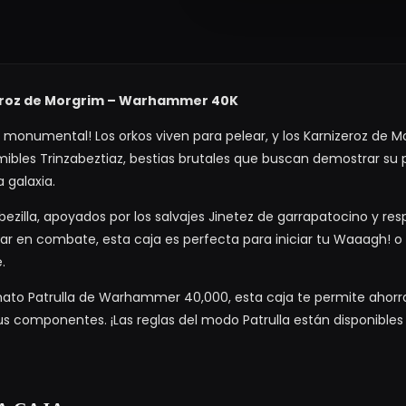
zeroz de Morgrim – Warhammer 40K
 monumental! Los orkos viven para pelear, y los Karnizeroz de M
emibles Trinzabeztiaz, bestias brutales que buscan demostrar su
 galaxia.
bezilla, apoyados por los salvajes Jinetez de garrapatocino y r
rar en combate, esta caja es perfecta para iniciar tu Waaagh! o
.
rmato Patrulla de Warhammer 40,000, esta caja te permite ahor
s componentes. ¡Las reglas del modo Patrulla están disponible