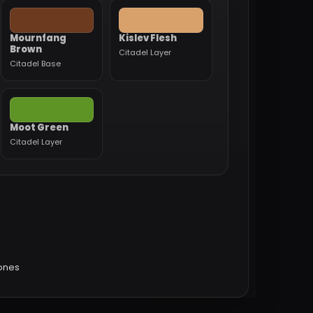
Mournfang
Kislev Flesh
Brown
Citadel Layer
Citadel Base
Moot Green
Citadel Layer
iones