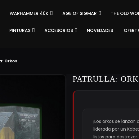
S
WARHAMMER 40K
AGE OF SIGMAR
THE OLD WO
PINTURAS
ACCESORIOS
NOVEDADES
OFERT
a: Orkos
PATRULLA: OR
¡Los orkos se lanzan 
liderada por un Kabez
listos para destrozar