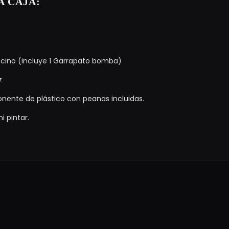
A CAJA:
ocino (incluye 1 Garrapato bomba)
z
nente de plástico con peanas incluidas.
i pintar.