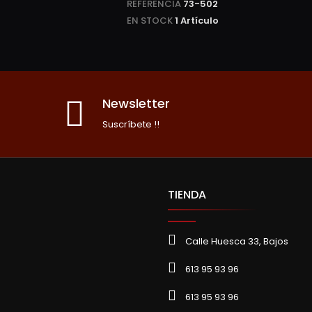
REFERENCIA
73-502
EN STOCK
1 Artículo
Newsletter
Suscríbete !!
TIENDA
Calle Huesca 33, Bajos
613 95 93 96
613 95 93 96