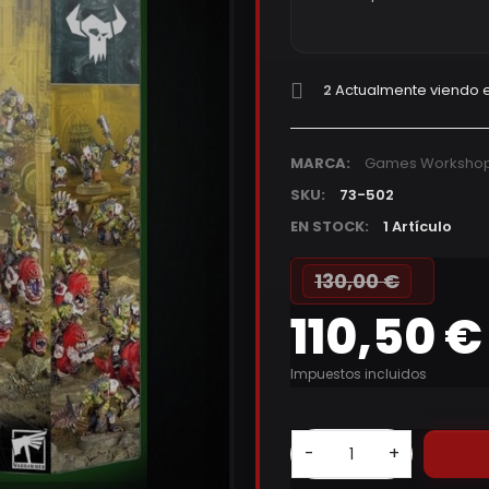
2
Actualmente viendo e
MARCA:
Games Worksho
SKU:
73-502
EN STOCK:
1 Artículo
130,00 €
110,50 €
Impuestos incluidos
-
+