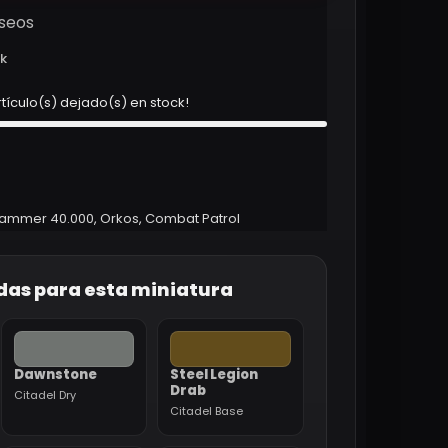
eseos
ck
rtículo(s) dejado(s) en stock!
ammer 40.000
,
Orkos
,
Combat Patrol
das para esta miniatura
Dawnstone
Steel Legion
Drab
Citadel Dry
Citadel Base