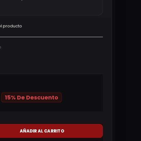
l producto
p
15% De Descuento
AÑADIR AL CARRITO