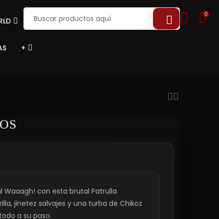
0
RLD
AS
+
KOS
al Waaagh! con esta brutal Patrulla
illa, jinetez salvajes y una turba de Chikoz
 todo a su paso.