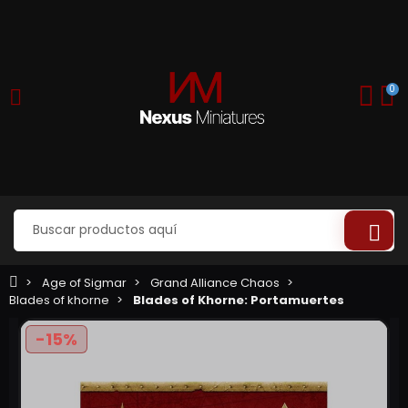
0
Age of Sigmar
Grand Alliance Chaos
Blades of khorne
Blades of Khorne: Portamuertes
-15%