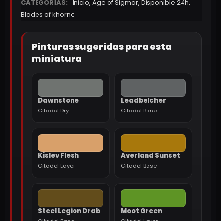
CATEGORÍAS:
Inicio
,
Age of Sigmar
,
Disponible 24h
,
Blades of khorne
Pinturas sugeridas para esta
miniatura
Dawnstone
Leadbelcher
Citadel Dry
Citadel Base
Kislev Flesh
Averland Sunset
Citadel Layer
Citadel Base
Steel Legion Drab
Moot Green
Citadel Base
Citadel Layer