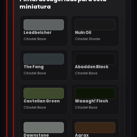
miniatura
Leadbelcher
Nuln Oil
Citadel Base
Citadel Shade
The Fang
Abaddon Black
Citadel Base
Citadel Base
Castellan Green
Waaagh! Flesh
Citadel Base
Citadel Base
Dawnstone
Agrax